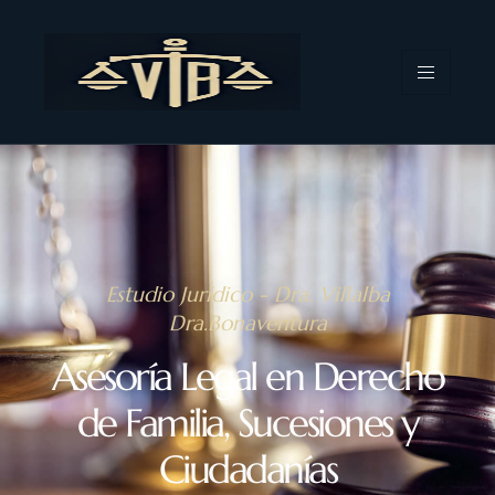
Estudio Jurídico - Dra. Villalba
Dra.Bonaventura
Asesoría Legal en Derecho
de Familia, Sucesiones y
Ciudadanías