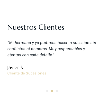
Nuestros Clientes
“Mi hermano y yo pudimos hacer la sucesión sin
"Nece
conflictos ni demoras. Muy responsables y
contr
atentos con cada detalle.”
48 ho
profe
Javier S
Alej
Cliente de Sucesiones
Empr